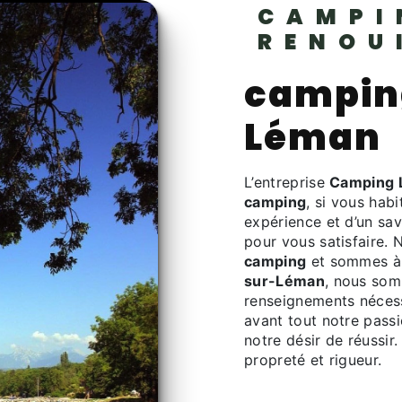
CAMPI
RENOU
campin
Léman
L’entreprise
Camping L
camping
, si vous hab
expérience et d’un sav
pour vous satisfaire.
camping
et sommes à 
sur-Léman
, nous som
renseignements nécess
avant tout notre pass
notre désir de réussir.
propreté et rigueur.