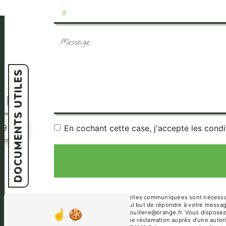
DOCUMENTS UTILES
n
39
En cochant cette case, j'accepte les condi
** Les données personnelles communiquées sont nécessaires
sous-traitants dans le seul but de répondre à votre mess
74140 Sciez camping-renouillere@orange.fr. Vous disposez de
et du droit d’introduire une réclamation auprès d’une autor