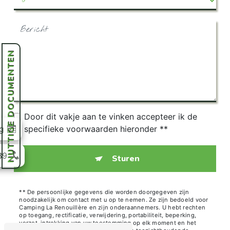
NUTTIGE DOCUMENTEN
Door dit vakje aan te vinken accepteer ik de
specifieke voorwaarden hieronder **
g
39
Sturen
** De persoonlijke gegevens die worden doorgegeven zijn
noodzakelijk om contact met u op te nemen. Ze zijn bedoeld voor
Camping La Renouillère en zijn onderaannemers. U hebt rechten
op toegang, rectificatie, verwijdering, portabiliteit, beperking,
verzet, intrekking van uw toestemming op elk moment en het