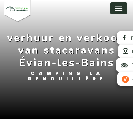
Cookies beheer paneel
verhuur en verkoop
van stacaravans
Évian-les-Bains
CAMPING LA
RENOUILLÈRE