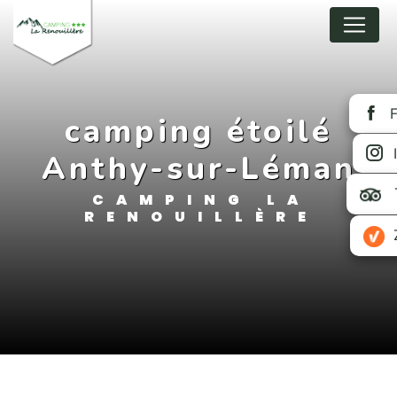
Cookies beheer paneel
camping étoilé
Anthy-sur-Léman
CAMPING LA
RENOUILLÈRE