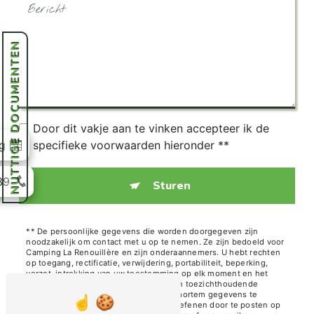
NUTTIGE DOCUMENTEN
Door dit vakje aan te vinken accepteer ik de
specifieke voorwaarden hieronder **
g
39
Sturen
** De persoonlijke gegevens die worden doorgegeven zijn
noodzakelijk om contact met u op te nemen. Ze zijn bedoeld voor
Camping La Renouillère en zijn onderaannemers. U hebt rechten
op toegang, rectificatie, verwijdering, portabiliteit, beperking,
verzet, intrekking van uw toestemming op elk moment en het
recht om een klacht in te dienen bij een toezichthoudende
autoriteit, en niet het lot van uw post-mortem gegevens te
organiseren. Je kunt deze rechten uitoefenen door te posten op