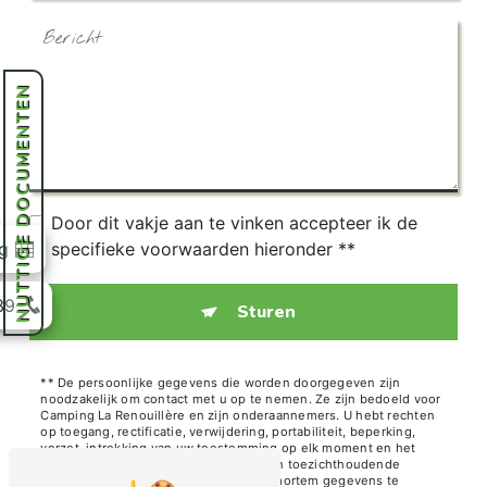
NUTTIGE DOCUMENTEN
Door dit vakje aan te vinken accepteer ik de
specifieke voorwaarden hieronder **
g
39
Sturen
** De persoonlijke gegevens die worden doorgegeven zijn
noodzakelijk om contact met u op te nemen. Ze zijn bedoeld voor
Camping La Renouillère en zijn onderaannemers. U hebt rechten
op toegang, rectificatie, verwijdering, portabiliteit, beperking,
verzet, intrekking van uw toestemming op elk moment en het
recht om een klacht in te dienen bij een toezichthoudende
autoriteit, en niet het lot van uw post-mortem gegevens te