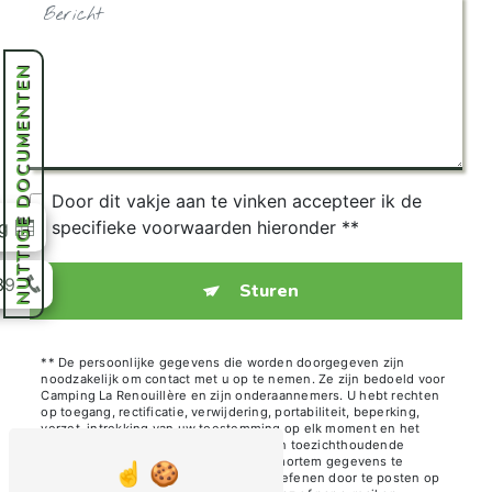
NUTTIGE DOCUMENTEN
Door dit vakje aan te vinken accepteer ik de
specifieke voorwaarden hieronder **
g
39
Sturen
** De persoonlijke gegevens die worden doorgegeven zijn
noodzakelijk om contact met u op te nemen. Ze zijn bedoeld voor
Camping La Renouillère en zijn onderaannemers. U hebt rechten
op toegang, rectificatie, verwijdering, portabiliteit, beperking,
verzet, intrekking van uw toestemming op elk moment en het
recht om een klacht in te dienen bij een toezichthoudende
autoriteit, en niet het lot van uw post-mortem gegevens te
organiseren. Je kunt deze rechten uitoefenen door te posten op