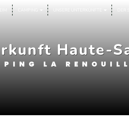
EIM
CAMPING
UNSERE UNTERKÜNFTE
DER 
rkunft Haute-S
PING LA RENOUIL