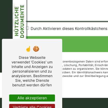
E
ung
N
Ü
T
Z
L
I
C
H
E
D
O
K
U
M
E
N
T
39
Durch Aktivieren dieses Kontrollkästchen
Diese Webseite
** Die übermittelten personenbezogenen Daten sind erford
verwendet 'Cookies' um
auf Zugang, Berichtigung, Löschung, Portabilität, Einschr
Inhalte und Anzeigen zu
Schicksal Ihrer Obduktionsdaten zu organisieren. Sie kön
personalisieren und zu
renouillere@orange.fr ausüben. Ein Identitätsnachweis k
analysieren. Bestimmen
Beschränkung für Beweiszwecke und zur Streitbeilegung a
Sie, welche Dienste
benutzt werden dürfen
Alle akzeptieren
Verbiete alle Cookies