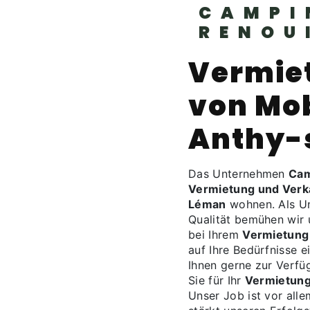
CAMPI
RENOU
Vermie
von Mo
Anthy-
Das Unternehmen
Cam
Vermietung und Verk
Léman
wohnen. Als U
Qualität bemühen wir u
bei Ihrem
Vermietung
auf Ihre Bedürfnisse e
Ihnen gerne zur Verfü
Sie für Ihr
Vermietung
Unser Job ist vor alle