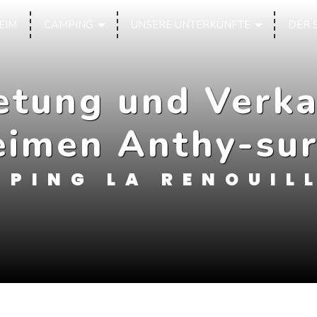
EIM
CAMPING
UNSERE UNTERKÜNFTE
DER 
etung und Verka
eimen Anthy-su
PING LA RENOUIL