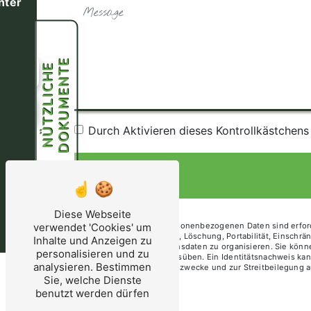
nter
E
N
Ü
T
Z
L
I
C
H
E
D
O
K
U
M
E
N
T
ung
39
Durch Aktivieren dieses Kontrollkästchen
Diese Webseite
** Die übermittelten personenbezogenen Daten sind erford
verwendet 'Cookies' um
auf Zugang, Berichtigung, Löschung, Portabilität, Einschr
Inhalte und Anzeigen zu
Schicksal Ihrer Obduktionsdaten zu organisieren. Sie kön
personalisieren und zu
renouillere@orange.fr ausüben. Ein Identitätsnachweis k
analysieren. Bestimmen
Beschränkung für Beweiszwecke und zur Streitbeilegung a
Sie, welche Dienste
benutzt werden dürfen