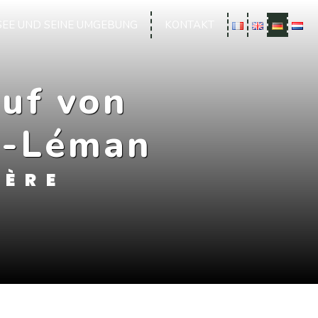
SEE UND SEINE UMGEBUNG
KONTAKT
uf von
r-Léman
LÈRE