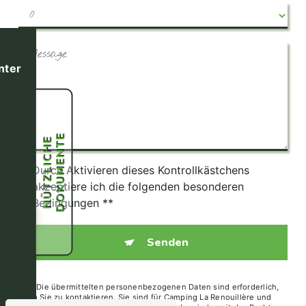
nter
E
N
Ü
T
Z
L
I
C
H
E
D
O
K
U
M
E
N
T
Durch Aktivieren dieses Kontrollkästchens
akzeptiere ich die folgenden besonderen
Bedingungen **
ung
Senden
39
** Die übermittelten personenbezogenen Daten sind erforderlich,
um Sie zu kontaktieren. Sie sind für Camping La Renouillère und