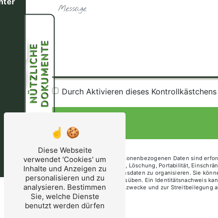
nter
E
N
Ü
T
Z
L
I
C
H
E
D
O
K
U
M
E
N
T
ung
39
Durch Aktivieren dieses Kontrollkästchen
Diese Webseite
** Die übermittelten personenbezogenen Daten sind erford
verwendet 'Cookies' um
auf Zugang, Berichtigung, Löschung, Portabilität, Einschr
Inhalte und Anzeigen zu
Schicksal Ihrer Obduktionsdaten zu organisieren. Sie kön
personalisieren und zu
renouillere@orange.fr ausüben. Ein Identitätsnachweis k
analysieren. Bestimmen
Beschränkung für Beweiszwecke und zur Streitbeilegung a
Sie, welche Dienste
benutzt werden dürfen