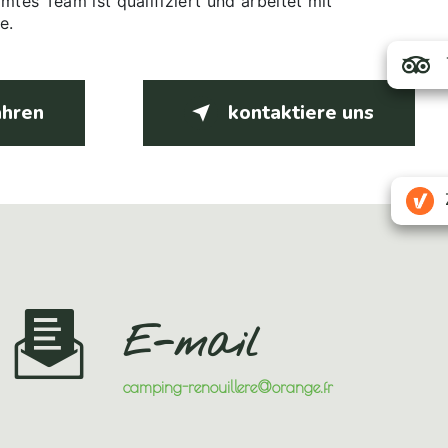
mtes Team ist qualifiziert und arbeitet mit
e.
ahren
kontaktiere uns
E-mail
camping-renouillere@orange.fr