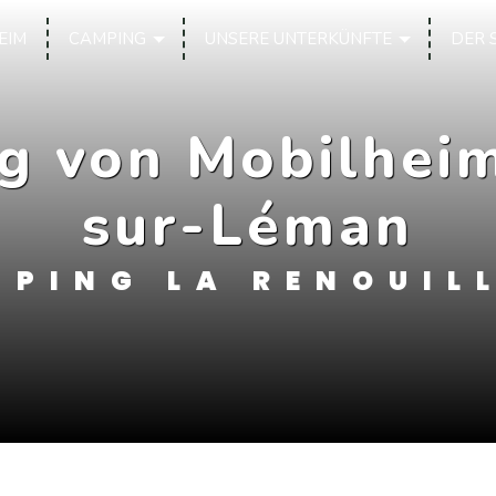
EIM
CAMPING
UNSERE UNTERKÜNFTE
DER 
g von Mobilhei
sur-Léman
PING LA RENOUIL