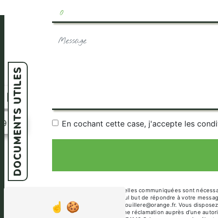
DOCUMENTS UTILES
n
39
En cochant cette case, j'accepte les condi
** Les données personnelles communiquées sont nécessaires
sous-traitants dans le seul but de répondre à votre mess
74140 Sciez camping-renouillere@orange.fr. Vous disposez de
et du droit d’introduire une réclamation auprès d’une autor