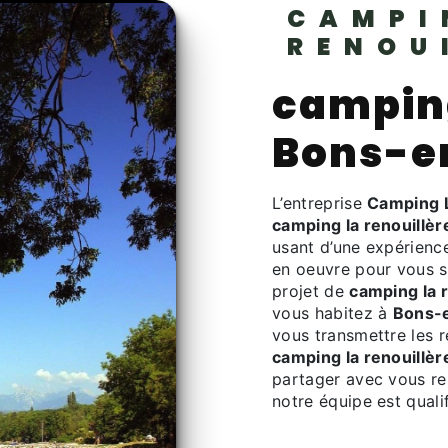
CAMPI
RENOU
camping
Bons-e
L’entreprise
Camping L
camping la renouillèr
usant d’une expérience
en oeuvre pour vous s
projet de
camping la r
vous habitez à
Bons-
vous transmettre les 
camping la renouillèr
partager avec vous ren
notre équipe est qualif