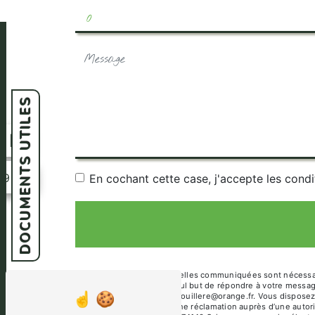
DOCUMENTS UTILES
n
39
En cochant cette case, j'accepte les condi
** Les données personnelles communiquées sont nécessaires
sous-traitants dans le seul but de répondre à votre mess
74140 Sciez camping-renouillere@orange.fr. Vous disposez de
et du droit d’introduire une réclamation auprès d’une autor