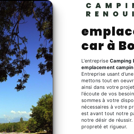
CAMPI
RENOU
emplac
car à B
L’entreprise
Camping L
emplacement campin
Entreprise usant d’une
mettons tout en oeuv
ainsi dans votre proje
l’écoute de vos besoin
sommes à votre dispos
nécessaires à votre p
est avant tout notre p
notre désir de réussir.
propreté et rigueur.