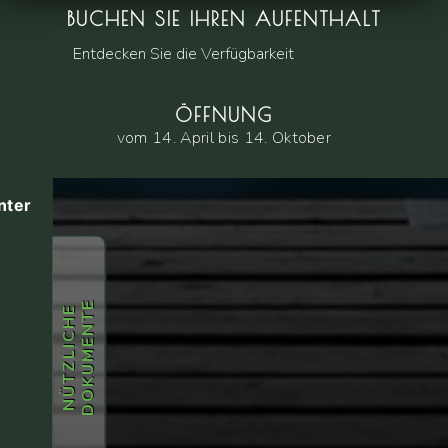
BUCHEN SIE IHREN AUFENTHALT
Entdecken Sie die Verfügbarkeit
ÖFFNUNG
vom 14. April bis 14. Oktober
nter
E
N
Ü
T
Z
L
I
C
H
E
D
O
K
U
M
E
N
T
ung
39