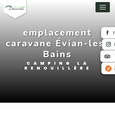
Cookie-Einstellungen
emplacement
caravane Évian-les-
Bains
CAMPING LA
RENOUILLÈRE