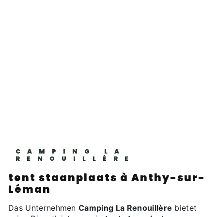
CAMPING LA
RENOUILLÈRE
tent staanplaats à Anthy-sur-
Léman
Das Unternehmen
Camping La Renouillère
bietet