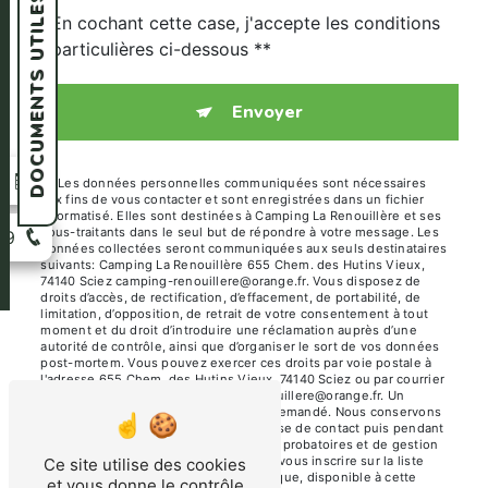
DOCUMENTS UTILES
En cochant cette case, j'accepte les conditions
particulières ci-dessous **
Envoyer
n
** Les données personnelles communiquées sont nécessaires
aux fins de vous contacter et sont enregistrées dans un fichier
informatisé. Elles sont destinées à Camping La Renouillère et ses
sous-traitants dans le seul but de répondre à votre message. Les
39
données collectées seront communiquées aux seuls destinataires
suivants: Camping La Renouillère 655 Chem. des Hutins Vieux,
74140 Sciez camping-renouillere@orange.fr. Vous disposez de
droits d’accès, de rectification, d’effacement, de portabilité, de
limitation, d’opposition, de retrait de votre consentement à tout
moment et du droit d’introduire une réclamation auprès d’une
autorité de contrôle, ainsi que d’organiser le sort de vos données
post-mortem. Vous pouvez exercer ces droits par voie postale à
l'adresse 655 Chem. des Hutins Vieux, 74140 Sciez ou par courrier
électronique à l'adresse camping-renouillere@orange.fr. Un
justificatif d'identité pourra vous être demandé. Nous conservons
vos données pendant la période de prise de contact puis pendant
la durée de prescription légale aux fins probatoires et de gestion
des contentieux. Vous avez le droit de vous inscrire sur la liste
Ce site utilise des cookies
d'opposition au démarchage téléphonique, disponible à cette
et vous donne le contrôle