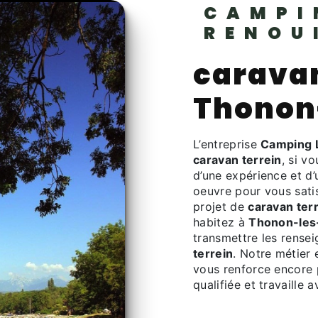
CAMPI
RENOU
caravan
Thonon
L’entreprise
Camping L
caravan terrein
, si v
d’une expérience et d’
oeuvre pour vous sati
projet de
caravan ter
habitez à
Thonon-les
transmettre les rense
terrein
. Notre métier 
vous renforce encore p
qualifiée et travaille 