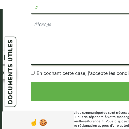
DOCUMENTS UTILES
n
39
En cochant cette case, j'accepte les condi
** Les données personnelles communiquées sont nécessaires
sous-traitants dans le seul but de répondre à votre mess
74140 Sciez camping-renouillere@orange.fr. Vous disposez de
et du droit d’introduire une réclamation auprès d’une autor