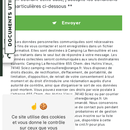
DOCUMENTS UTILES
particulières ci-dessous **
Envoyer
n
** Les données personnelles communiquées sont nécessaires
aux fins de vous contacter et sont enregistrées dans un fichier
informatisé. Elles sont destinées à Camping La Renouillère et ses
sous-traitants dans le seul but de répondre à votre message. Les
39
données collectées seront communiquées aux seuls destinataires
suivants: Camping La Renouillère 655 Chem. des Hutins Vieux,
74140 Sciez camping-renouillere@orange.fr. Vous disposez de
droits d’accès, de rectification, d’effacement, de portabilité, de
limitation, d’opposition, de retrait de votre consentement à tout
moment et du droit d’introduire une réclamation auprès d’une
autorité de contrôle, ainsi que d’organiser le sort de vos données
post-mortem. Vous pouvez exercer ces droits par voie postale à
l'adresse 655 Chem. des Hutins Vieux, 74140 Sciez ou par courrier
électronique à l'adresse camping-renouillere@orange.fr. Un
justificatif d'identité pourra vous être demandé. Nous conservons
vos données pendant la période de prise de contact puis pendant
la durée de prescription légale aux fins probatoires et de gestion
des contentieux. Vous avez le droit de vous inscrire sur la liste
Ce site utilise des cookies
d'opposition au démarchage téléphonique, disponible à cette
et vous donne le contrôle
adresse:
Bloctel.gouv.fr
. Consultez le site cnil.fr pour plus
sur ceux que vous
d’informations sur vos droits.