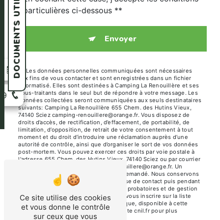
DOCUMENTS UTILES
particulières ci-dessous **
Envoyer
n
** Les données personnelles communiquées sont nécessaires
aux fins de vous contacter et sont enregistrées dans un fichier
informatisé. Elles sont destinées à Camping La Renouillère et ses
sous-traitants dans le seul but de répondre à votre message. Les
39
données collectées seront communiquées aux seuls destinataires
suivants: Camping La Renouillère 655 Chem. des Hutins Vieux,
74140 Sciez camping-renouillere@orange.fr. Vous disposez de
droits d’accès, de rectification, d’effacement, de portabilité, de
limitation, d’opposition, de retrait de votre consentement à tout
moment et du droit d’introduire une réclamation auprès d’une
autorité de contrôle, ainsi que d’organiser le sort de vos données
post-mortem. Vous pouvez exercer ces droits par voie postale à
l'adresse 655 Chem. des Hutins Vieux, 74140 Sciez ou par courrier
électronique à l'adresse camping-renouillere@orange.fr. Un
justificatif d'identité pourra vous être demandé. Nous conservons
vos données pendant la période de prise de contact puis pendant
la durée de prescription légale aux fins probatoires et de gestion
des contentieux. Vous avez le droit de vous inscrire sur la liste
Ce site utilise des cookies
d'opposition au démarchage téléphonique, disponible à cette
et vous donne le contrôle
adresse:
Bloctel.gouv.fr
. Consultez le site cnil.fr pour plus
sur ceux que vous
d’informations sur vos droits.