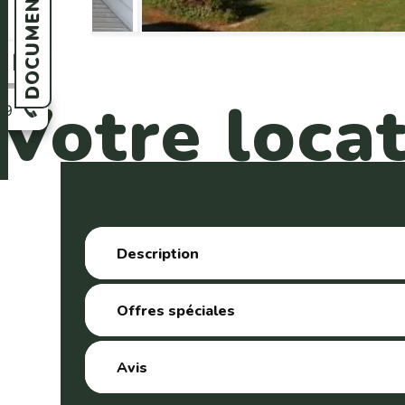
n
Votre loca
39
Description
Offres spéciales
Avis